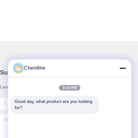
Chemfine
Surat Kabar Kami
Langganan buletin kami untuk diskon dan banyak lagi.
3:10 PM
Good day, what product are you looking 
for?