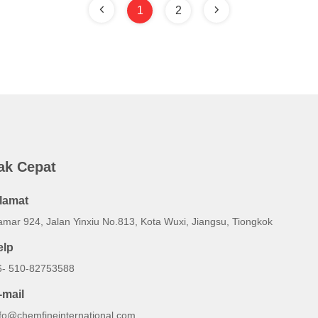
1
2
ak Cepat
lamat
amar 924, Jalan Yinxiu No.813, Kota Wuxi, Jiangsu, Tiongkok
elp
6- 510-82753588
-mail
nfo@chemfineinternational.com