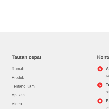
Tautan cepat
Kont
Rumah
A
K
Produk
T
Tentang Kami
8
Aplikasi
E
Video
i