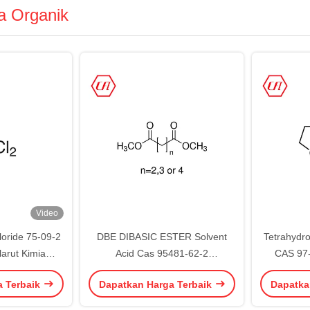
a Organik
Video
oride 75-09-2
DBE DIBASIC ESTER Solvent
Tetrahydro
arut Kimia
Acid Cas 95481-62-2
CAS 97-
ometana DCM
C21H36O12 Cairan Transparan
a Terbaik
Dapatkan Harga Terbaik
Dapatka
Tak Berwarna