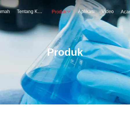
umah
Tentang Kami
Aplikasi
Video
Produk
Aca
Produk