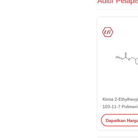
Aditif Pelapi
Kimia 2-Ethylhexy
103-11-7 Polimer
Purity 9
Dapatkan Harg