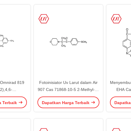
r Omnirad 819
Fotoinisiator Uv Larut dalam Air
Menyembuhk
2),4,6-
907 Cas 71868-10-5 2-Methyl-4'-
EHA Ca
 Fosfin Oxide
(Methylthio)-2-
a Terbaik
Dapatkan Harga Terbaik
Dapatka
26-7
Morpholinopropiophenone