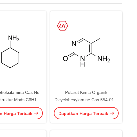
oheksilamina Cas No
Pelarut Kimia Organik
Struktur Msds C6H13N
Dicyclohexylamine Cas 554-01-8
99,5% Min
DCHA
n Harga Terbaik
Dapatkan Harga Terbaik