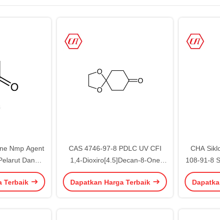
one Nmp Agent
CAS 4746-97-8 PDLC UV CFI
CHA Sikl
Pelarut Dan
1,4-Dioxiro[4.5]Decan-8-One
108-91-8 
a Organik
Bahan Kimia Kelas Elektronik
a Terbaik
Dapatkan Harga Terbaik
Dapatka