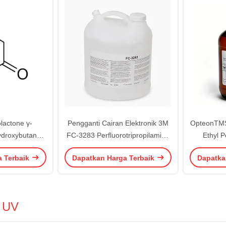
lactone γ-
Pengganti Cairan Elektronik 3M
OpteonTMS
ydroxybutanoic
FC-3283 Perfluorotripropilamina
Ethyl P
a Pelarut 96-
Cas 338-83-0
Altern
a Terbaik
Dapatkan Harga Terbaik
Dapatka
GBL
r UV