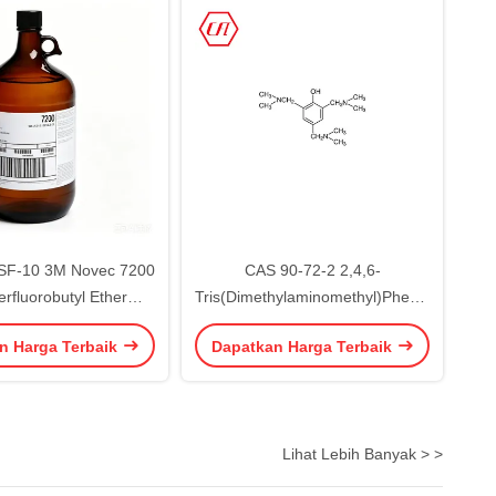
F-10 3M Novec 7200
CAS 90-72-2 2,4,6-
erfluorobutyl Ether
Tris(Dimethylaminomethyl)Phenol
atif HFE-7200 CAS
DMP-30 Curing Agent
n Harga Terbaik
Dapatkan Harga Terbaik
163702-06-5
Lihat Lebih Banyak > >