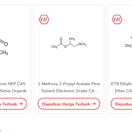
idone NEP CAS
1-Methoxy-2-Propyl Acetate Pma
ETB Ethylen
 Kimia Organik
Solvent Electronic Grade CAS
Ether CA
108-65-6
K
a Terbaik
Dapatkan Harga Terbaik
Dapatka