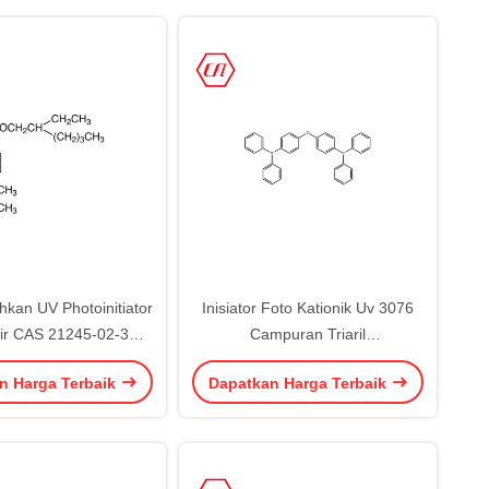
an UV Photoinitiator
Inisiator Foto Kationik Uv 3076
ir CAS 21245-02-3
Campuran Triaril
C17H27NO2
Hexafluoroantimony Inisiator Ion
n Harga Terbaik
Dapatkan Harga Terbaik
Sulfat Cas 89452-37-9