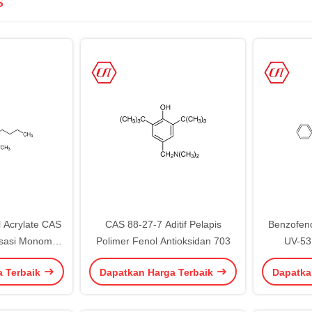
s
l Acrylate CAS
CAS 88-27-7 Aditif Pelapis
Benzofeno
isasi Monomer
Polimer Fenol Antioksidan 703
UV-53
9,5%
a Terbaik
Dapatkan Harga Terbaik
Dapatka