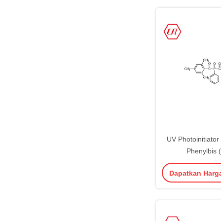
UV Photoinitiato
Phenylbis (
Trimethylbenzoyl)
Dapatkan Harg
162881-