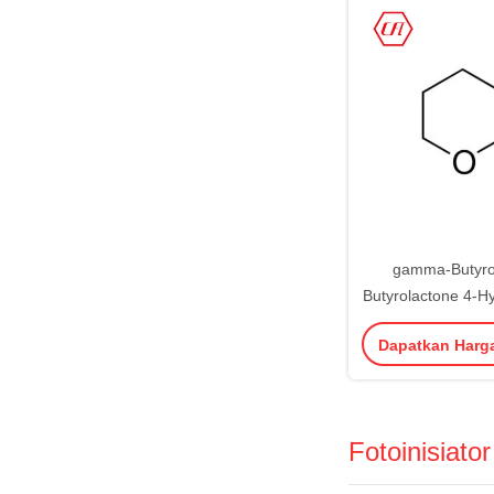
gamma-Butyro
Butyrolactone 4-H
Acid Lactone Kimi
Dapatkan Harg
48-0 
Fotoinisiato