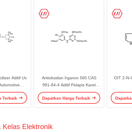
lizer Aditif Uv
Antioksidan Irganox 565 CAS
OIT 2-N-O
Automotive
991-84-4 Aditif Pelapis Karet
-7 82919-37-7
Elastomer Pemasok
a Terbaik
Dapatkan Harga Terbaik
Dapatka
 Kelas Elektronik