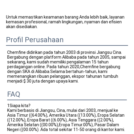
Untuk memastikan keamanan barang Anda lebih baik, layanan 
kemasan profesional, ramah lingkungan, nyaman dan efisien 
akan disediakan.
Profil Perusahaan
Chemfine didirikan pada tahun 2003 di provinsi Jiangsu Cina. 
Bergabung dengan platform Alibaba pada tahun 2005, sampai 
sekarang, kami sudah memiliki pengalaman 15 tahun 
perdagangan online. Pada tahun 2020,Chemfine bergabung 
dengan SKA di Alibaba.Selama bertahun-tahun, kami 
memenangkan ribuan pelanggan, ekspor tahunan tumbuh 
menjadi $ 30 juta dengan upaya kami.
FAQ
1Siapa kita?
Kami berbasis di Jiangsu, Cina, mulai dari 2003, menjual ke
Asia Timur ((64.00%), Amerika Utara ((13.00%), Eropa Selatan
((12.00%), Eropa Barat ((6.00%), Asia Tenggara ((2.00%),
Amerika Selatan ((00.00%),Eropa Timur.00%), Pasar Dalam
Negeri ((00.00%). Ada total sekitar 11-50 orang di kantor kami.