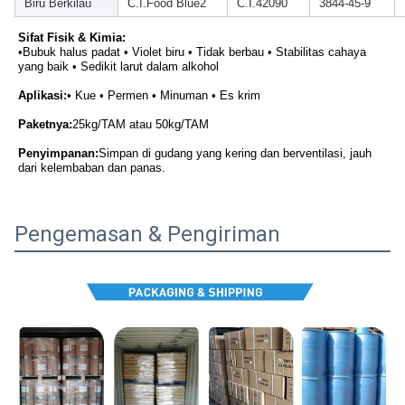
Biru Berkilau
C.I.Food Blue2
C.I.42090
3844-45-9
Sifat Fisik & Kimia:
•
Bubuk halus padat • Violet biru • Tidak berbau • Stabilitas cahaya 
yang baik • Sedikit larut dalam alkohol
Aplikasi:
• Kue • Permen • Minuman • Es krim
Paketnya:
25kg/TAM atau 50kg/TAM
Penyimpanan:
Simpan di gudang yang kering dan berventilasi, jauh 
dari kelembaban dan panas.
Pengemasan & Pengiriman