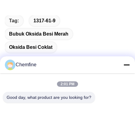
Tag:
1317-61-9
Bubuk Oksida Besi Merah
Oksida Besi Coklat
Chemfine
Kontak Cepat
2:01 PM
Good day, what product are you looking for?
Alamat
Kamar 924, Jalan Yinxiu No.813, Kota Wuxi, Jiangsu,
Tiongkok
Telp
86- 510-82753588