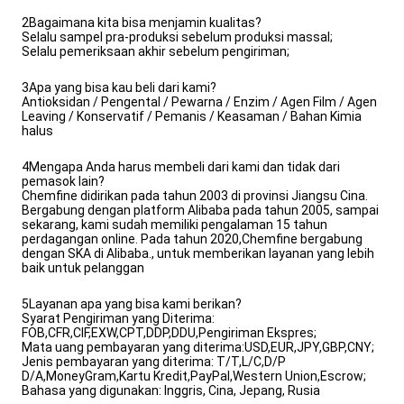
2Bagaimana kita bisa menjamin kualitas?
Selalu sampel pra-produksi sebelum produksi massal;
Selalu pemeriksaan akhir sebelum pengiriman;
3Apa yang bisa kau beli dari kami?
Antioksidan / Pengental / Pewarna / Enzim / Agen Film / Agen
Leaving / Konservatif / Pemanis / Keasaman / Bahan Kimia
halus
4Mengapa Anda harus membeli dari kami dan tidak dari
pemasok lain?
Chemfine didirikan pada tahun 2003 di provinsi Jiangsu Cina.
Bergabung dengan platform Alibaba pada tahun 2005, sampai
sekarang, kami sudah memiliki pengalaman 15 tahun
perdagangan online. Pada tahun 2020,Chemfine bergabung
dengan SKA di Alibaba., untuk memberikan layanan yang lebih
baik untuk pelanggan
5Layanan apa yang bisa kami berikan?
Syarat Pengiriman yang Diterima:
FOB,CFR,CIF,EXW,CPT,DDP,DDU,Pengiriman Ekspres;
Mata uang pembayaran yang diterima:USD,EUR,JPY,GBP,CNY;
Jenis pembayaran yang diterima: T/T,L/C,D/P
D/A,MoneyGram,Kartu Kredit,PayPal,Western Union,Escrow;
Bahasa yang digunakan: Inggris, Cina, Jepang, Rusia