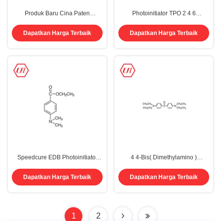
Produk Baru Cina Paten
Photoinitiator TPO 2 4 6
Photoinitiator PI 979 Cas 44159-
TrimethylBenzoyl Diphenyl
75-9 Ganti 907 369 379
Phosphine Oxide CAS 75980-60-
Dapatkan Harga Terbaik
Dapatkan Harga Terbaik
8
Speedcure EDB Photoinitiator
4 4-Bis( Dimethylamino )
Ethyl-4-Dimethylaminobenzoate
Benzophenone Photoinitiator
CAS 10287-53-3 C11H16NO2
EMK CAS 90-93-7
Dapatkan Harga Terbaik
Dapatkan Harga Terbaik
1
2