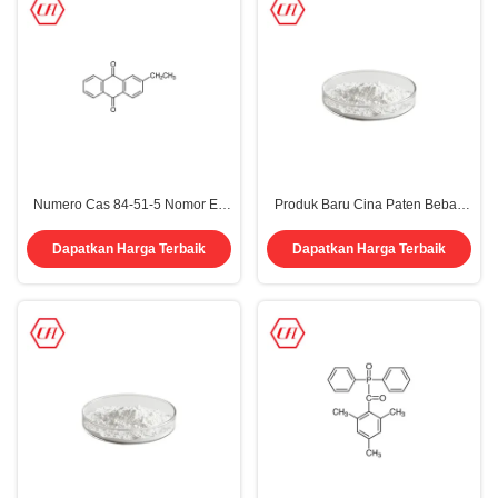
Numero Cas 84-51-5 Nomor Ec
Produk Baru Cina Paten Bebas
2-Etil Antrakuinon 2-EAQ UV
VOCs PI 806 Cas 2836336-56-0
Photoinitiator Antrakuinon
Dapatkan Harga Terbaik
Dapatkan Harga Terbaik