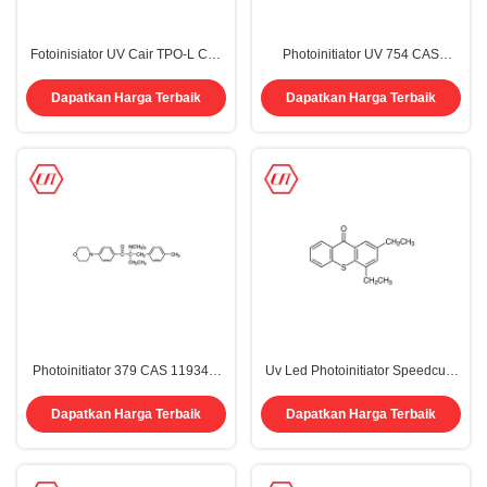
Fotoinisiator UV Cair TPO-L Cas
Photoinitiator UV 754 CAS
84434-11-7 Etil (2 4 6-
211510-16-6 Asam
Trimethylbenzoyl)
Benzenecetic, Alpha-Oxo-, Oxydi-
Dapatkan Harga Terbaik
Dapatkan Harga Terbaik
Phenylphosphinate
2,1-Ethanediyl Ester
Photoinitiator 379 CAS 119344-
Uv Led Photoinitiator Speedcure
86-4 2- ((4-Methylbenzyl)-2-
DETX CAS 82799-44-8
((Dimethylamino)-1- ((4-
Dapatkan Harga Terbaik
Dapatkan Harga Terbaik
Morpholinophenyl) Butan-1-One