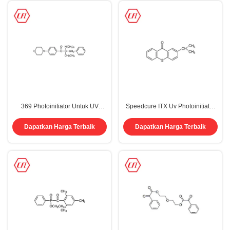
369 Photoinitiator Untuk UV
Speedcure ITX Uv Photoinitiator
Curing Cas 119313-12-1
Manufacturers CAS 5495-84-1
Pelapis Dekoratif Kaleng Logam
Dapatkan Harga Terbaik
Dapatkan Harga Terbaik