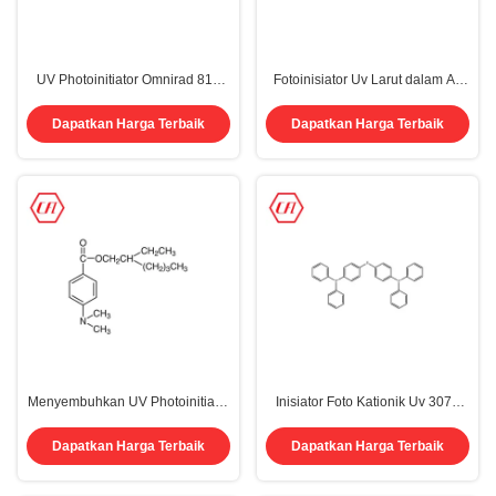
UV Photoinitiator Omnirad 819
Fotoinisiator Uv Larut dalam Air
Phenylbis (2),4,6-
907 Cas 71868-10-5 2-Methyl-4'-
Trimethylbenzoyl) Fosfin Oxide
(Methylthio)-2-
Dapatkan Harga Terbaik
Dapatkan Harga Terbaik
162881-26-7
Morpholinopropiophenone
Menyembuhkan UV Photoinitiator
Inisiator Foto Kationik Uv 3076
EHA Cair CAS 21245-02-3
Campuran Triaril
C17H27NO2
Hexafluoroantimony Inisiator Ion
Dapatkan Harga Terbaik
Dapatkan Harga Terbaik
Sulfat Cas 89452-37-9