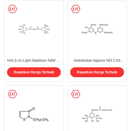
HALS Uv Light Stabilizer Aditif Uv
Antioksidan Irganox 565 CAS
292 Absorber Automotive Coating
991-84-4 Aditif Pelapis Karet
41556-26-7 82919-37-7
Elastomer Pemasok
Dapatkan Harga Terbaik
Dapatkan Harga Terbaik