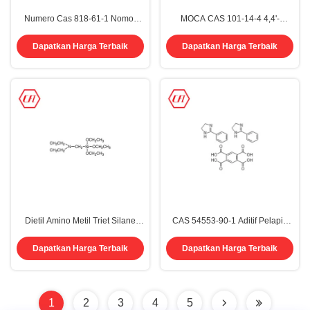
Numero Cas 818-61-1 Nomor
MOCA CAS 101-14-4 4,4'-
Cas 2-Hydroxyethyl Acrylate HEA
Methylene bis ((2-chloroaniline)
90,0% 99,0%
Dapatkan Harga Terbaik
Dapatkan Harga Terbaik
Dietil Amino Metil Triet Silane
CAS 54553-90-1 Aditif Pelapis
CAS 15180-47-9
Bubuk Pengeras Bahan
Anyaman MB68
Dapatkan Harga Terbaik
Dapatkan Harga Terbaik
1
2
3
4
5