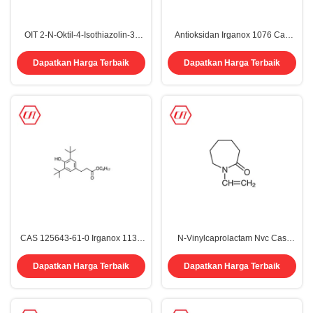
OIT 2-N-Oktil-4-Isothiazolin-3-
Antioksidan Irganox 1076 Cas
Satu
Nomor 2082-79-3 Bubuk
Dapatkan Harga Terbaik
Dapatkan Harga Terbaik
CAS 125643-61-0 Irganox 1135
N-Vinylcaprolactam Nvc Cas
Antioksidan Karet Kimia Octyl-3
2235-00-9 Aditif Pelapis Organik
5-Di-Tert-Butyl-4-
Intermediat
Dapatkan Harga Terbaik
Dapatkan Harga Terbaik
Hydroxyhydrocinnamate