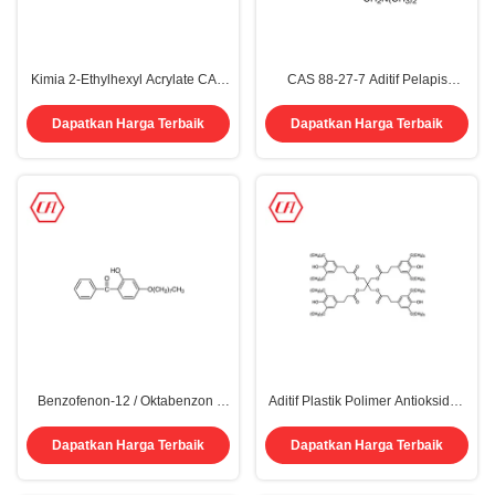
Kimia 2-Ethylhexyl Acrylate CAS
CAS 88-27-7 Aditif Pelapis
103-11-7 Polimerisasi Monomer
Polimer Fenol Antioksidan 703
Purity 99,5%
Dapatkan Harga Terbaik
Dapatkan Harga Terbaik
Benzofenon-12 / Oktabenzon /
Aditif Plastik Polimer Antioksidan
UV-531 CAS 1843-05-6
1010 Bubuk CAS 6683-19-8
Karet
Dapatkan Harga Terbaik
Dapatkan Harga Terbaik