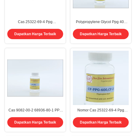
Cas 25322-69-4 Ppg
Polypropylene Glycol Ppg 400
Polypropylene Glycol 2000
600 800 1000 2000 3000 4000
Kelarutan Air Ppg2000
5000 8000 12000 Cas 25322-69-
Dapatkan Harga Terbaik
Dapatkan Harga Terbaik
4 Polieter Diol
Cas 9082-00-2 68936-80-1 PPG
Nomor Cas 25322-69-4 Ppg
Polypropylene Glycol Triol 300
Polypropylene Glycol 600
303 304 305 307 310 312 315
Ppg600
Dapatkan Harga Terbaik
Dapatkan Harga Terbaik