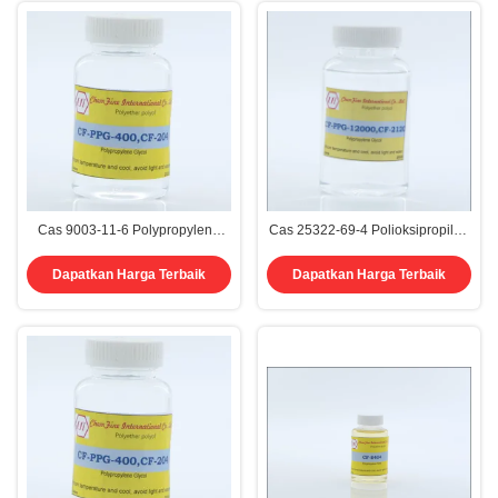
Cas 9003-11-6 Polypropylene
Cas 25322-69-4 Polioksipropilen
Glycol Peg Ppg 400 Polyol
Poliol PPG 12000 P2000 3000
Propylene
3350
Dapatkan Harga Terbaik
Dapatkan Harga Terbaik