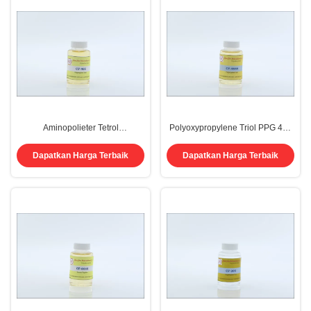
Aminopolieter Tetrol
Polyoxypropylene Triol PPG 466
Etilendiamino Polieter Tetrol Ppg
Cas 9051-49-4
403 405E Cas 25214-63-5
Dapatkan Harga Terbaik
Dapatkan Harga Terbaik
51178-86-0