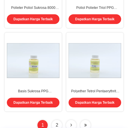
Polieter Poliol Sukrosa 8000
Poliol Polieter Triol PPG
8010 Bahan Baku Busa Cas
Polipropilen Glikol 305 Cas
26301-10-0
25791-96-2
Dapatkan Harga Terbaik
Dapatkan Harga Terbaik
Basis Sukrosa PPG
Polyether Tetrol Pentaerythritol
Polypropylene Glycol 4000 4110
PPG 406 Pp Glycol Cas 9051-49-
Cas 26301-10-0
4
Dapatkan Harga Terbaik
Dapatkan Harga Terbaik
1
2