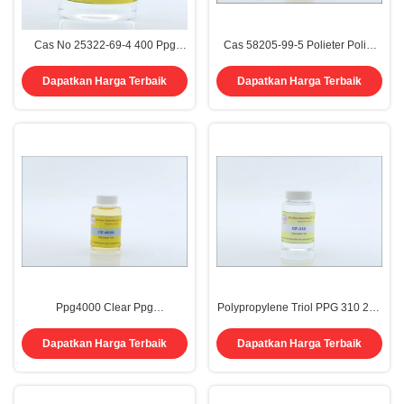
Cas No 25322-69-4 400 Ppg
Cas 58205-99-5 Polieter Poliol
Polypropylene Glycol 400
Ppg 8404 Ppg2000
Viskositas
Dapatkan Harga Terbaik
Dapatkan Harga Terbaik
Ppg4000 Clear Ppg
Polypropylene Triol PPG 310 200
Polypropylene Glycol Triol
Cas 25791-96-2
Chemical Cas 9051-49-4
Dapatkan Harga Terbaik
Dapatkan Harga Terbaik