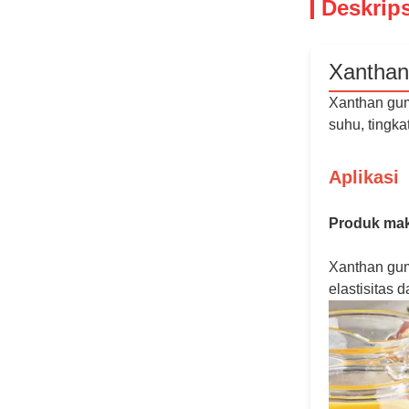
Deskrip
Xanthan
Xanthan gum 
suhu, tingka
Aplikasi
Produk ma
Xanthan gum
elastisitas