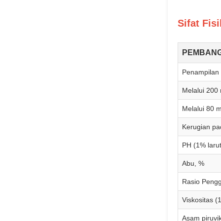
Sifat Fis
PEMBAN
Penampilan
Melalui 200
Melalui 80 
Kerugian pa
PH (1% laru
Abu, %
Rasio Pengg
Viskositas (
Asam piruvi