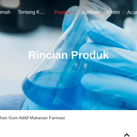
umah
Tentang Kami
Aplikasi
Video
Produk
Aca
Rincian Produk
than Gum Aditif Makanan Farmasi