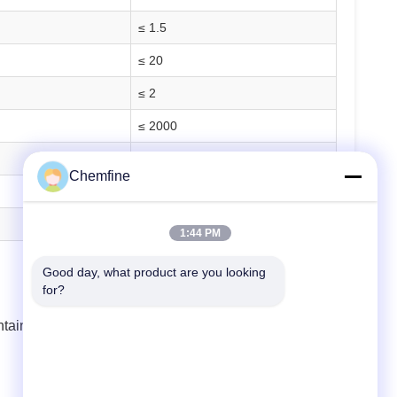
≤ 1.5
≤ 20
≤ 2
≤ 2000
Negatif
Chemfine
≤ 500
Negatif
1:44 PM
Good day, what product are you looking 
for?
Container Load) dapat menampung 20 metrik ton dengan