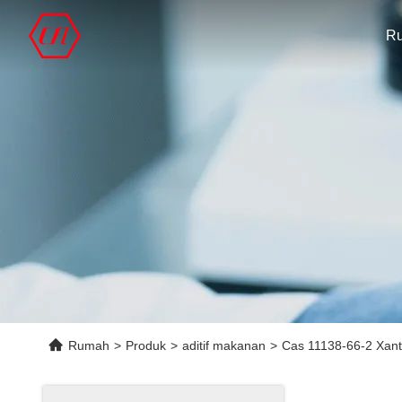
R
Rumah
>
Produk
>
aditif makanan
>
Cas 11138-66-2 Xan