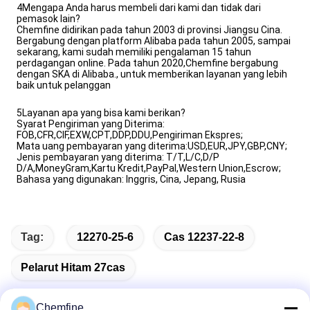
4Mengapa Anda harus membeli dari kami dan tidak dari
pemasok lain?
Chemfine didirikan pada tahun 2003 di provinsi Jiangsu Cina.
Bergabung dengan platform Alibaba pada tahun 2005, sampai
sekarang, kami sudah memiliki pengalaman 15 tahun
perdagangan online. Pada tahun 2020,Chemfine bergabung
dengan SKA di Alibaba., untuk memberikan layanan yang lebih
baik untuk pelanggan
5Layanan apa yang bisa kami berikan?
Syarat Pengiriman yang Diterima:
FOB,CFR,CIF,EXW,CPT,DDP,DDU,Pengiriman Ekspres;
Mata uang pembayaran yang diterima:USD,EUR,JPY,GBP,CNY;
Jenis pembayaran yang diterima: T/T,L/C,D/P
D/A,MoneyGram,Kartu Kredit,PayPal,Western Union,Escrow;
Bahasa yang digunakan: Inggris, Cina, Jepang, Rusia
Tag:
12270-25-6
Cas 12237-22-8
Pelarut Hitam 27cas
Chemfine