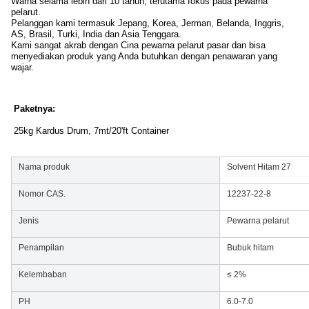
Warna selama lebih dari 10 tahun, terutama fokus pada pewarna
pelarut.
Pelanggan kami termasuk Jepang, Korea, Jerman, Belanda, Inggris,
AS, Brasil, Turki, India dan Asia Tenggara.
Kami sangat akrab dengan Cina pewarna pelarut pasar dan bisa
menyediakan produk yang Anda butuhkan dengan penawaran yang
wajar.
Paketnya:
25kg Kardus Drum, 7mt/20'ft Container
Nama produk
Solvent Hitam 27
Nomor CAS.
12237-22-8
Jenis
Pewarna pelarut
Penampilan
Bubuk hitam
Kelembaban
≤ 2%
PH
6.0-7.0