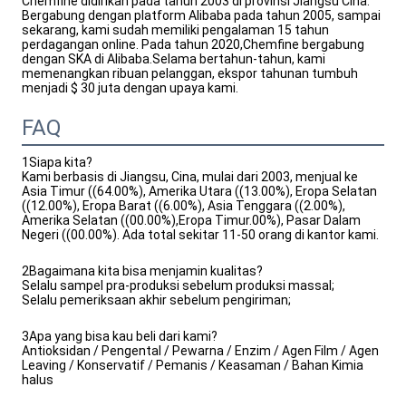
Chemfine didirikan pada tahun 2003 di provinsi Jiangsu Cina. 
Bergabung dengan platform Alibaba pada tahun 2005, sampai 
sekarang, kami sudah memiliki pengalaman 15 tahun 
perdagangan online. Pada tahun 2020,Chemfine bergabung 
dengan SKA di Alibaba.Selama bertahun-tahun, kami 
memenangkan ribuan pelanggan, ekspor tahunan tumbuh 
menjadi $ 30 juta dengan upaya kami.
FAQ
1Siapa kita?
Kami berbasis di Jiangsu, Cina, mulai dari 2003, menjual ke
Asia Timur ((64.00%), Amerika Utara ((13.00%), Eropa Selatan
((12.00%), Eropa Barat ((6.00%), Asia Tenggara ((2.00%),
Amerika Selatan ((00.00%),Eropa Timur.00%), Pasar Dalam
Negeri ((00.00%). Ada total sekitar 11-50 orang di kantor kami.
2Bagaimana kita bisa menjamin kualitas?
Selalu sampel pra-produksi sebelum produksi massal;
Selalu pemeriksaan akhir sebelum pengiriman;
3Apa yang bisa kau beli dari kami?
Antioksidan / Pengental / Pewarna / Enzim / Agen Film / Agen
Leaving / Konservatif / Pemanis / Keasaman / Bahan Kimia
halus