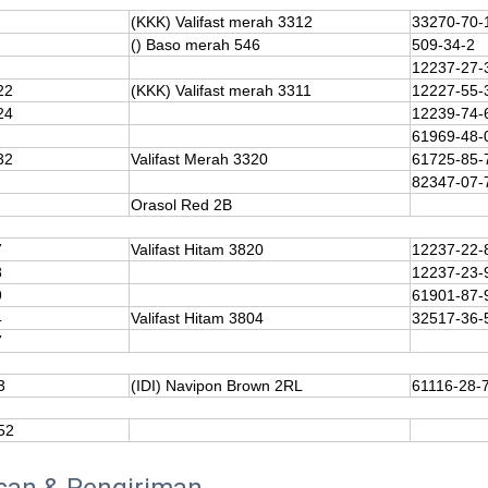
(KKK) Valifast merah 3312
33270-70-
() Baso merah 546
509-34-2
12237-27-
22
(KKK) Valifast merah 3311
12227-55-
24
12239-74-
61969-48-
32
Valifast Merah 3320
61725-85-
82347-07-
Orasol Red 2B
7
Valifast Hitam 3820
12237-22-
8
12237-23-
9
61901-87-
4
Valifast Hitam 3804
32517-36-
7
3
(IDI) Navipon Brown 2RL
61116-28-
52