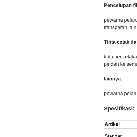
Pencelupan fi
pewarna pelaru
transparan lain
Tinta cetak d
tinta pencetaka
pindah ke semu
lainnya
:
pewarna pelaru
Spesifikasi:
Artikel
Standar