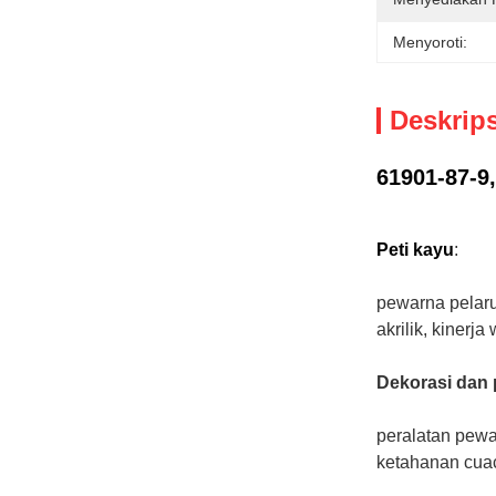
Menyoroti:
Deskrip
61901-87-9,
Peti kayu
:
pewarna pelaru
akrilik, kinerj
Dekorasi dan 
peralatan pewa
ketahanan cuac