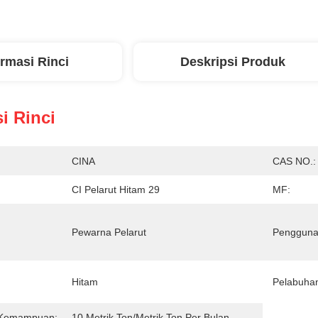
ormasi Rinci
Deskripsi Produk
i Rinci
CINA
CAS NO.:
CI Pelarut Hitam 29
MF:
Pewarna Pelarut
Pengguna
Hitam
Pelabuha
 Kemampuan:
10 Metrik Ton/Metrik Ton Per Bulan