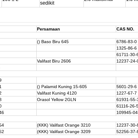
sedikit
Persamaan
CAS NO.
() Baso Biru 645
6786-83-0
1325-86-6
61711-30-
Valifast Biru 2606
12237-24-
6
9
1
() Palamid Kuning 15-605
5601-29-6
2
Valifast Kuning 4120
1227-67-7
8
Orasol Yellow 2GLN
61931-55-
0
61116-26-
46
109945-04
54
(KKK) Valifast Orange 3210
12237-30-
62
(KKK) Valifast Orange 3209
52256-37-