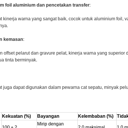
lm foil aluminium dan pencetakan transfer
:
t kinerja warna yang sangat baik, cocok untuk aluminium foil, 
nya.
an kemasan
:
n offset pelarut dan gravure pelat, kinerja warna yang superior 
a tinta berminyak.
t juga dapat digunakan dalam pewarna cat sepatu, minyak pelu
Kekuatan (%)
Bayangan
Kelembaban (%)
Tidak
Mirip dengan
100 ± 2
2.0 maksimal
1.0 