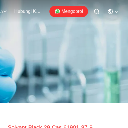
Hubungi Kami
Mengobrol
ra
Solvent Black 29 Cas 61901-87-9