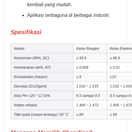
kembali yang mudah.
Aplikasi serbaguna di berbagai industri.
Spesifikasi
Indeks
Kelas Reagen
Kelas Elektro
Kemurnian (Wt%, GC)
≥ 99.9
≥ 99.9
Kelembaban (wt%, KF)
≤ 0.008
≤ 0.01
Kromatisitas (Hazen)
≤ 8
≤10
Densitas (D120g/ml)
1.032 ~ 1.035
1.032 ~ 1.035
Nilai PH / (20 ° C) 50%
6.5 sampai 9.0
6.5 sampai 9.
Indeks refraksi
1.466 ~ 1.472
1.466 ~ 1.472
Titik nyala (cawan tertutup) / 20 °C
≥ 89
≥ 89