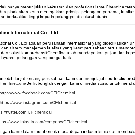
idak hanya menunjukkan kekuatan dan profesionalisme Chemfine tetap
dua pihak.akan terus menegakkan prinsip "pelanggan pertama, kualita
an berkualitas tinggi kepada pelanggan di seluruh dunia.
ne International Co., Ltd.
tional Co., Ltd adalah perusahaan internasional yang didedikasikan u
h dan sistem manajemen kualitas yang ketat,perusahaan terus mendo
gi dan solusi komprehensifChemfine telah mendapatkan pujian dan kepe
 layanan pelanggan yang sangat baik.
i lebih lanjut tentang perusahaan kami dan menjelajahi portofolio pro
chemfine.com/
Berhubunglah dengan kami di media sosial untuk mendap
https://www.facebook.com/CFIChemical
https://www.instagram.com/CFIchemical
ps://twitter.com/CFIchemical
ttps://www.linkedin.com/company/CFIchemical
engan kami dalam membentuk masa depan industri kimia dan membu