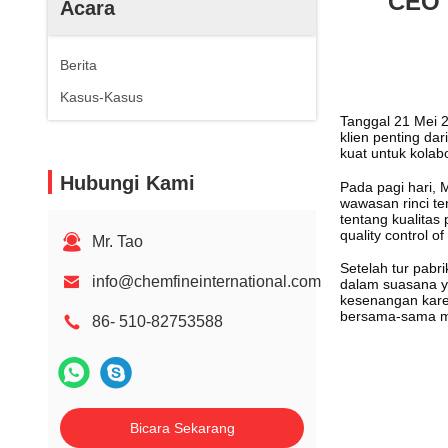
CEO C
Acara
Berita
Kasus-Kasus
Tanggal 21 Mei 2
klien penting da
kuat untuk kolab
Hubungi Kami
Pada pagi hari, 
wawasan rinci te
tentang kualitas
quality control o
Mr. Tao
Setelah tur pabr
info@chemfineinternational.com
dalam suasana y
kesenangan kare
bersama-sama me
86- 510-82753588
Bicara Sekarang