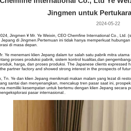
hemfine International Co., Ltd Ye Wei
Jingmen untuk Pertukara
2024-05-22
024, Jingmen ¥ Mr. Ye Weixin, CEO Chemfine International Co., Ltd. 
ri Jepang di Jingmen.Pertemuan ini tidak hanya memperkuat hubungan 
orasi di masa depan.
Mr. Ye menemani klien Jepang dalam tur salah satu pabrik mitra utam
ntang proses produksi pabrik, sistem kontrol kualitas,dan pengemban
 produk, harga, dan proses produksi. The Japanese clients expressed hi
f the partner factory and showed strong interest in the prospects of futu
ik, Tn. Ye dan klien Jepang menikmati makan malam yang lezat di rest
ang santai dan menyenangkan, mencakup tren pasar saat ini, prospek
na memiliki kesempatan untuk bertemu dengan klien Jepang secara p
ngeksplorasi pasar internasional..