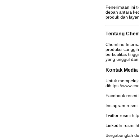
Penerimaan ini t
depan antara ke
produk dan layan
Tentang Chemfi
Chemfine Interna
produksi canggi
berkualitas ting
yang unggul dan
Kontak Media
Untuk mempelajar
di
https://www.cn
Facebook resmi:
Instagram resmi:
Twitter resmi:
htt
LinkedIn resmi:
h
Bergabunglah d