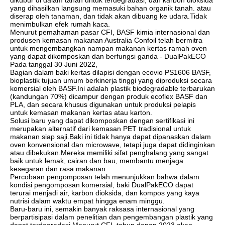
dikubur di dalam tanah untuk terdegradasi, dan karbon dioksida
yang dihasilkan langsung memasuki bahan organik tanah. atau
diserap oleh tanaman, dan tidak akan dibuang ke udara.Tidak
menimbulkan efek rumah kaca.
Menurut pemahaman pasar CFI, BASF kimia internasional dan
produsen kemasan makanan Australia Confoil telah bermitra
untuk mengembangkan nampan makanan kertas ramah oven
yang dapat dikomposkan dan berfungsi ganda - DualPakECO
Pada tanggal 30 Juni 2022,
Bagian dalam baki kertas dilapisi dengan ecovio PS1606 BASF,
bioplastik tujuan umum berkinerja tinggi yang diproduksi secara
komersial oleh BASF.Ini adalah plastik biodegradable terbarukan
(kandungan 70%) dicampur dengan produk ecoflex BASF dan
PLA, dan secara khusus digunakan untuk produksi pelapis
untuk kemasan makanan kertas atau karton.
Solusi baru yang dapat dikomposkan dengan sertifikasi ini
merupakan alternatif dari kemasan PET tradisional untuk
makanan siap saji.Baki ini tidak hanya dapat dipanaskan dalam
oven konvensional dan microwave, tetapi juga dapat didinginkan
atau dibekukan.Mereka memiliki sifat penghalang yang sangat
baik untuk lemak, cairan dan bau, membantu menjaga
kesegaran dan rasa makanan.
Percobaan pengomposan telah menunjukkan bahwa dalam
kondisi pengomposan komersial, baki DualPakECO dapat
terurai menjadi air, karbon dioksida, dan kompos yang kaya
nutrisi dalam waktu empat hingga enam minggu.
Baru-baru ini, semakin banyak raksasa internasional yang
berpartisipasi dalam penelitian dan pengembangan plastik yang