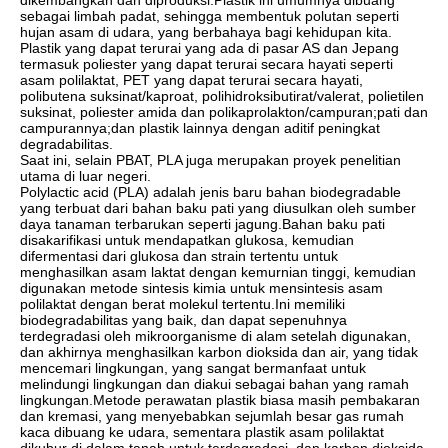
dikembangkan dan diproduksi.Plastik ini umumnya dibuang
sebagai limbah padat, sehingga membentuk polutan seperti
hujan asam di udara, yang berbahaya bagi kehidupan kita.
Plastik yang dapat terurai yang ada di pasar AS dan Jepang
termasuk poliester yang dapat terurai secara hayati seperti
asam polilaktat, PET yang dapat terurai secara hayati,
polibutena suksinat/kaproat, polihidroksibutirat/valerat, polietilen
suksinat, poliester amida dan polikaprolakton/campuran;pati dan
campurannya;dan plastik lainnya dengan aditif peningkat
degradabilitas.
Saat ini, selain PBAT, PLA juga merupakan proyek penelitian
utama di luar negeri.
Polylactic acid (PLA) adalah jenis baru bahan biodegradable
yang terbuat dari bahan baku pati yang diusulkan oleh sumber
daya tanaman terbarukan seperti jagung.Bahan baku pati
disakarifikasi untuk mendapatkan glukosa, kemudian
difermentasi dari glukosa dan strain tertentu untuk
menghasilkan asam laktat dengan kemurnian tinggi, kemudian
digunakan metode sintesis kimia untuk mensintesis asam
polilaktat dengan berat molekul tertentu.Ini memiliki
biodegradabilitas yang baik, dan dapat sepenuhnya
terdegradasi oleh mikroorganisme di alam setelah digunakan,
dan akhirnya menghasilkan karbon dioksida dan air, yang tidak
mencemari lingkungan, yang sangat bermanfaat untuk
melindungi lingkungan dan diakui sebagai bahan yang ramah
lingkungan.Metode perawatan plastik biasa masih pembakaran
dan kremasi, yang menyebabkan sejumlah besar gas rumah
kaca dibuang ke udara, sementara plastik asam polilaktat