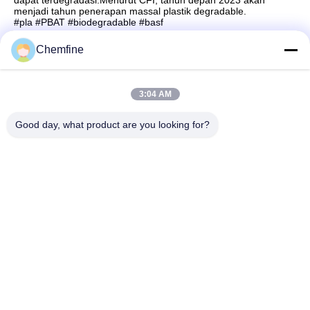
dapat terdegradasi.Menurut CFI, tahun depan 2023 akan
menjadi tahun penerapan massal plastik degradable.
#pla #PBAT #biodegradable #basf
Chemfine
Kontak Cepat
3:04 AM
Good day, what product are you looking for?
Alamat
Kamar 924, Jalan Yinxiu No.813, Kota Wuxi, Jiangsu,
Tiongkok
Telp
86- 510-82753588
E-mail
info@chemfineinternational.com