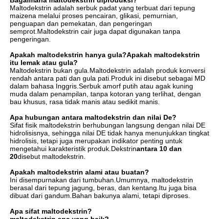
Bagaimana maltodekstrin diproduksi?
Maltodekstrin adalah serbuk padat yang terbuat dari tepung
maizena melalui proses pencairan, glikasi, pemurnian,
penguapan dan pemekatan, dan pengeringan
semprot.Maltodekstrin cair juga dapat digunakan tanpa
pengeringan.
Apakah maltodekstrin hanya gula?Apakah maltodekstrin
itu lemak atau gula?
Maltodekstrin bukan gula.Maltodekstrin adalah produk konversi
rendah antara pati dan gula pati.Produk ini disebut sebagai MD
dalam bahasa Inggris.Serbuk amorf putih atau agak kuning
muda dalam penampilan, tanpa kotoran yang terlihat, dengan
bau khusus, rasa tidak manis atau sedikit manis.
Apa hubungan antara maltodekstrin dan nilai De?
Sifat fisik maltodekstrin berhubungan langsung dengan nilai DE
hidrolisisnya, sehingga nilai DE tidak hanya menunjukkan tingkat
hidrolisis, tetapi juga merupakan indikator penting untuk
mengetahui karakteristik produk.Dekstrin
antara 10 dan
20
disebut maltodekstrin.
Apakah maltodekstrin alami atau buatan?
Ini disempurnakan dari tumbuhan.Umumnya, maltodekstrin
berasal dari tepung jagung, beras, dan kentang.Itu juga bisa
dibuat dari gandum.Bahan bakunya alami, tetapi diproses.
Apa sifat maltodekstrin?