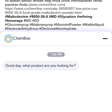
Ini adalah pilihan terbaik bagi Anda untuk menstabilkan rantai
pasokan Anda.(
www.cnchemfine.com
)
https://www.cnchemfine.com/sale-36585907-low-price-cas-
9050-36-6-food-grade-maltodextrin-powder.html
#Maltodextrin #9050-36-6 #MD #Glycation #refining
#beverage #
MD #ED
#Glucosesyrup #Maltosesyrup #MannitolPowder #Maltitolliquid
#DextroseAnhydrous #DextroseMonohydrate
Chemfine
Kontak Cepat
7:02 PM
Good day, what product are you looking for?
Alamat
Kamar 924, Jalan Yinxiu No.813, Kota Wuxi, Jiangsu,
Tiongkok
Telp
86- 510-82753588
E-mail