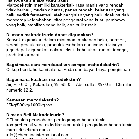
maltodekstrin apa yang baik?
Maltodekstrin memiliki karakteristik rasa manis yang rendah,
tidak berbau, mudah dicerna, panas rendah, kelarutan yang
baik, sedikit fermentasi, efek pengisian yang baik, tidak mudah
menyerap kelembaban, sifat pengental yang kuat, pembawa
yang baik, stabilitas yang baik, dan sulit rusak.
Di mana maltodekstrin dapat digunakan?
Banyak digunakan dalam minuman, makanan beku, permen,
sereal, produk susu, produk kesehatan dan industri lainnya,
juga dapat digunakan dalam tekstil, kebutuhan rumah tangga,
produksi farmasi.
Bagaimana cara mendapatkan sampel maltodekstrin?
Cukup beri tahu kami alamat Anda dan bayar biaya pengiriman.
Bagaimana kualitas maltodekstrin?
Air, % ≤6.0 ，Kelarutan, % ≥98.0 ，Abu sulfat, % ≤0.5，DE nilai
numerik 12.2.
Kemasan maltodekstrin?
25kg/500kg/1000kg tas
Dimana Beli Maltodekstrin?
CFI adalah perusahaan perdagangan bahan kimia
komprehensif yang didedikasikan untuk pengadaan bahan kimia
murni di seluruh dunia.
info@chemfineinternational.com