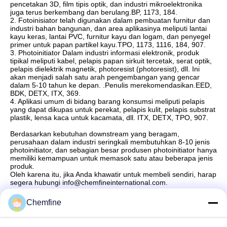
pencetakan 3D, film tipis optik, dan industri mikroelektronika
juga terus berkembang dan berulang.BP, 1173, 184.
2. Fotoinisiator telah digunakan dalam pembuatan furnitur dan
industri bahan bangunan, dan area aplikasinya meliputi lantai
kayu keras, lantai PVC, furnitur kayu dan logam, dan penyegel
primer untuk papan partikel kayu.TPO, 1173, 1116, 184, 907.
3. Photoinitiator Dalam industri informasi elektronik, produk
tipikal meliputi kabel, pelapis papan sirkuit tercetak, serat optik,
pelapis dielektrik magnetik, photoresist (photoresist), dll. Ini
akan menjadi salah satu arah pengembangan yang gencar
dalam 5-10 tahun ke depan. .Penulis merekomendasikan.EED,
BDK, DETX, ITX, 369.
4. Aplikasi umum di bidang barang konsumsi meliputi pelapis
yang dapat dikupas untuk perekat, pelapis kulit, pelapis substrat
plastik, lensa kaca untuk kacamata, dll. ITX, DETX, TPO, 907.
Berdasarkan kebutuhan downstream yang beragam,
perusahaan dalam industri seringkali membutuhkan 8-10 jenis
photoinitiator, dan sebagian besar produsen photoinitiator hanya
memiliki kemampuan untuk memasok satu atau beberapa jenis
produk.
Oleh karena itu, jika Anda khawatir untuk membeli sendiri, harap
segera hubungi info@chemfineinternational.com.
Chemfine