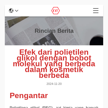
Rincian Berita
Efek dari polietilen
glikol dengan bobot
molekul yang berbeda
dalam kosmetik
berbeda
2024-11-20
Pengantar
Polietilena glikol (PEG), zat kimia yang banyak