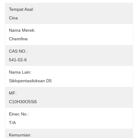
Tempat Asal:
Cina
Nama Merek:
Chemfine
CAS NO.:
541-02-6
Nama Lain:
Siklopentasiloksan D5
MF:
C10H30O5Si5
Einec No.:
T/A
Kemurnian: