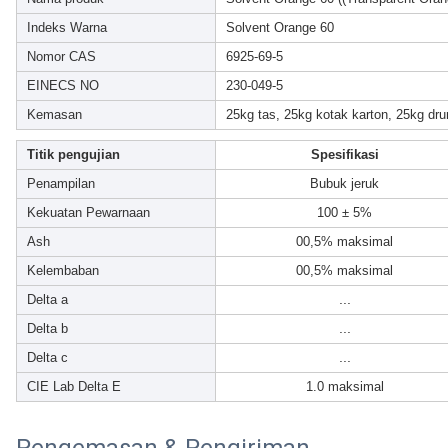
Indeks Warna
Solvent Orange 60
Nomor CAS
6925-69-5
EINECS NO
230-049-5
Kemasan
25kg tas, 25kg kotak karton, 25kg dr
Titik pengujian
Spesifikasi
Penampilan
Bubuk jeruk
Kekuatan Pewarnaan
100 ± 5%
Ash
00,5% maksimal
Kelembaban
00,5% maksimal
...
Delta a
...
Delta b
...
Delta c
CIE Lab Delta E
1.0 maksimal