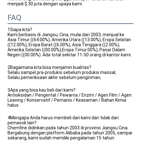
menjadi $ 30 juta dengan upaya kami.
FAQ
1Siapa kita?
Kami berbasis di Jiangsu, Cina, mulai dari 2003, menjual ke
Asia Timur ((64.00%), Amerika Utara ((13.00%), Eropa Selatan
((12.00%), Eropa Barat ((6.00%), Asia Tenggara ((2.00%),
Amerika Selatan ((00.00%),Eropa Timur.00%), Pasar Dalam
Negeri ((00.00%). Ada total sekitar 11-50 orang di kantor kami.
2Bagaimana kita bisa menjamin kualitas?
Selalu sampel pra-produksi sebelum produksi massal;
Selalu pemeriksaan akhir sebelum pengiriman;
3Apa yang bisa kau beli dari kami?
Antioksidan / Pengental / Pewarna / Enzim / Agen Film / Agen
Leaving / Konservatif / Pemanis / Keasaman / Bahan Kimia
halus
4Mengapa Anda harus membeli dari kami dan tidak dari
pemasok lain?
Chemfine didirikan pada tahun 2003 di provinsi Jiangsu Cina.
Bergabung dengan platform Alibaba pada tahun 2005, sampai
sekarang, kami sudah memiliki pengalaman 15 tahun