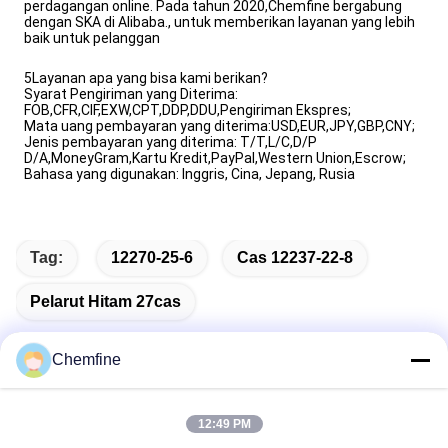
perdagangan online. Pada tahun 2020,Chemfine bergabung
dengan SKA di Alibaba., untuk memberikan layanan yang lebih
baik untuk pelanggan
5Layanan apa yang bisa kami berikan?
Syarat Pengiriman yang Diterima:
FOB,CFR,CIF,EXW,CPT,DDP,DDU,Pengiriman Ekspres;
Mata uang pembayaran yang diterima:USD,EUR,JPY,GBP,CNY;
Jenis pembayaran yang diterima: T/T,L/C,D/P
D/A,MoneyGram,Kartu Kredit,PayPal,Western Union,Escrow;
Bahasa yang digunakan: Inggris, Cina, Jepang, Rusia
Tag:
12270-25-6
Cas 12237-22-8
Pelarut Hitam 27cas
Chemfine
Kontak Cepat
12:49 PM