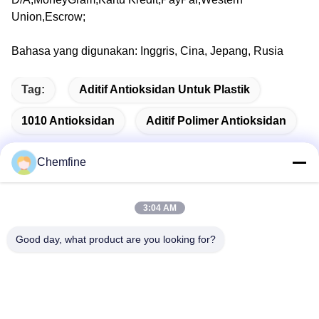
Union,Escrow;
Bahasa yang digunakan: Inggris, Cina, Jepang, Rusia
Tag:
Aditif Antioksidan Untuk Plastik
1010 Antioksidan
Aditif Polimer Antioksidan
Chemfine
Kontak Cepat
3:04 AM
Good day, what product are you looking for?
Alamat
Kamar 924, Jalan Yinxiu No.813, Kota Wuxi, Jiangsu,
Tiongkok
Telp