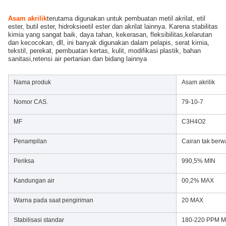
Asam akrilik
terutama digunakan untuk pembuatan metil akrilat, etil 
ester, butil ester, hidroksieetil ester dan akrilat lainnya. Karena stabilitas 
kimia yang sangat baik, daya tahan, kekerasan, fleksibilitas,kelarutan 
dan kecocokan, dll, ini banyak digunakan dalam pelapis, serat kimia, 
tekstil, perekat, pembuatan kertas, kulit, modifikasi plastik, bahan 
sanitasi,retensi air pertanian dan bidang lainnya
Nama produk
Asam akrilik
Nomor CAS.
79-10-7
MF
C3H4O2
Penampilan
Cairan tak berw
Periksa
990,5% MIN
Kandungan air
00,2% MAX
Warna pada saat pengiriman
20 MAX
Stabilisasi standar
180-220 PPM 