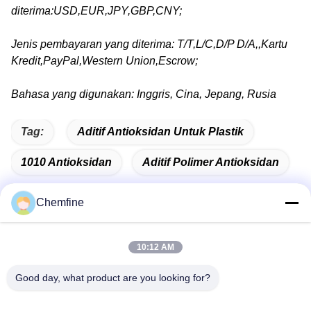
diterima:USD,EUR,JPY,GBP,CNY;
Jenis pembayaran yang diterima: T/T,L/C,D/P D/A,,Kartu
Kredit,PayPal,Western Union,Escrow;
Bahasa yang digunakan: Inggris, Cina, Jepang, Rusia
Tag:
Aditif Antioksidan Untuk Plastik
1010 Antioksidan
Aditif Polimer Antioksidan
Chemfine
Kontak Cepat
10:12 AM
Good day, what product are you looking for?
Alamat
Kamar 924, Jalan Yinxiu No.813, Kota Wuxi, Jiangsu,