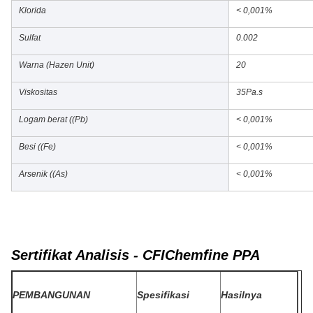
Klorida
< 0,001%
Sulfat
0.002
Warna (Hazen Unit)
20
Viskositas
35Pa.s
Logam berat ((Pb)
< 0,001%
Besi ((Fe)
< 0,001%
Arsenik ((As)
< 0,001%
Sertifikat Analisis - CFIChemfine PPA
PEMBANGUNAN
Spesifikasi
Hasilnya