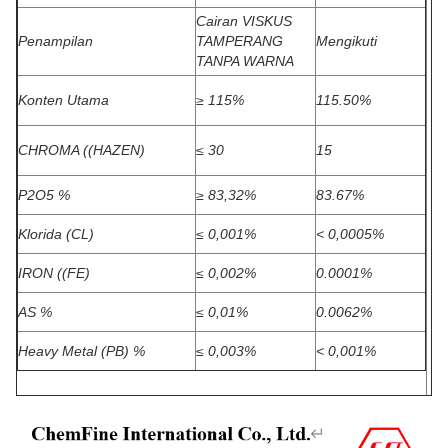
Cairan VISKUS
Penampilan
TAMPERANG
Mengikuti
TANPA WARNA
Konten Utama
≥ 115%
115.50%
CHROMA ((HAZEN)
≤ 30
15
P2O5 %
≥ 83,32%
83.67%
Klorida (CL)
≤ 0,001%
< 0,0005%
IRON ((FE)
≤ 0,002%
0.0001%
AS %
≤ 0,01%
0.0062%
Heavy Metal (PB) %
≤ 0,003%
< 0,001%