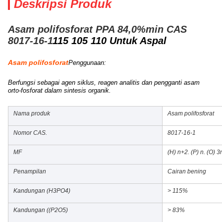
Deskripsi Produk
Asam polifosforat PPA 84,0%min CAS
8017-16-1
115 105 110 Untuk Aspal
Asam polifosforat
Penggunaan:
Berfungsi sebagai agen siklus, reagen analitis dan pengganti asam
orto-fosforat dalam sintesis organik.
Nama produk
Asam polifosforat
Nomor CAS.
8017-16-1
MF
(H) n+2. (P) n. (O) 
Penampilan
Cairan bening
Kandungan (H3PO4)
> 115%
Kandungan ((P2O5)
> 83%