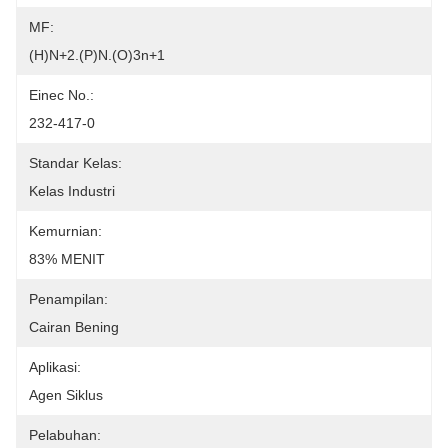
MF:
(H)n+2.(P)n.(O)3n+1
Einec No.:
232-417-0
Standar Kelas:
Kelas Industri
Kemurnian:
83% MENIT
Penampilan:
Cairan Bening
Aplikasi:
Agen Siklus
Pelabuhan: