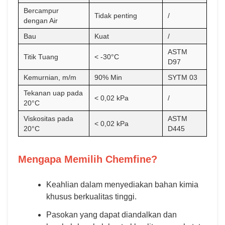
Bercampur
Tidak penting
/
dengan Air
Bau
Kuat
/
ASTM
Titik Tuang
< -30°C
D97
Kemurnian, m/m
90% Min
SYTM 03
Tekanan uap pada
< 0,02 kPa
/
20°C
Viskositas pada
ASTM
< 0,02 kPa
20°C
D445
Mengapa Memilih Chemfine?
Keahlian dalam menyediakan bahan kimia
khusus berkualitas tinggi.
Pasokan yang dapat diandalkan dan