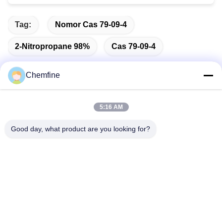
Tag:
Nomor Cas 79-09-4
2-Nitropropane 98%
Cas 79-09-4
Chemfine
Kontak Cepat
5:16 AM
Good day, what product are you looking for?
Alamat
Kamar 924, Jalan Yinxiu No.813, Kota Wuxi, Jiangsu,
Tiongkok
Telp
86- 510-82753588
E-mail