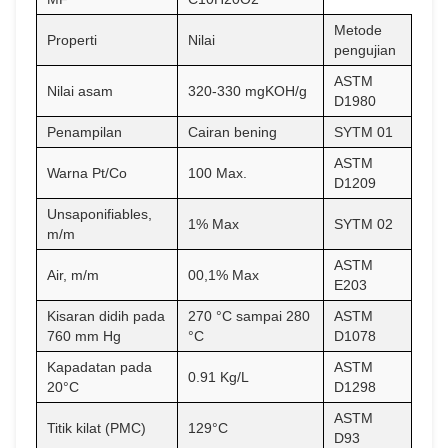
Metode
Properti
Nilai
pengujian
ASTM
Nilai asam
320-330 mgKOH/g
D1980
Penampilan
Cairan bening
SYTM 01
ASTM
Warna Pt/Co
100 Max.
D1209
Unsaponifiables,
1% Max
SYTM 02
m/m
ASTM
Air, m/m
00,1% Max
E203
Kisaran didih pada
270 °C sampai 280
ASTM
760 mm Hg
°C
D1078
Kapadatan pada
ASTM
0.91 Kg/L
20°C
D1298
ASTM
Titik kilat (PMC)
129°C
D93