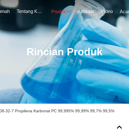
umah
Tentang Kami
Aplikasi
Video
Produk
Aca
Rincian Produk
08-32-7 Propilena Karbonat PC 99,995% 99,99% 99,7% 99,5%