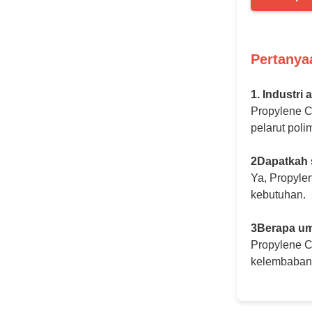
Pertany
1. Industr
Propylene Ca
pelarut poli
2Dapatkah 
Ya, Propyle
kebutuhan.
3Berapa um
Propylene C
kelembaban