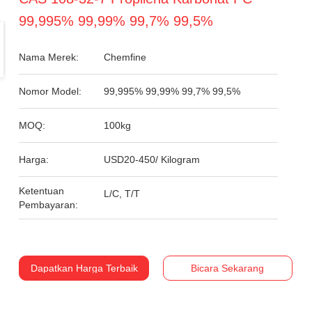
99,995% 99,99% 99,7% 99,5%
Nama Merek:
Chemfine
Nomor Model:
99,995% 99,99% 99,7% 99,5%
MOQ:
100kg
Harga:
USD20-450/ Kilogram
Ketentuan
L/C, T/T
Pembayaran:
Dapatkan Harga Terbaik
Bicara Sekarang