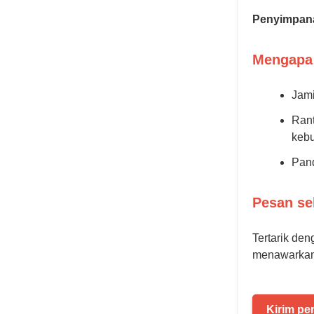
Penyimpan
Mengapa
Jami
Rant
kebu
Pand
Pesan se
Tertarik de
menawarkan 
Kirim pe