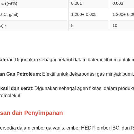
 ≤ ((wt%)
0.001
0.003
0°C, g/ml)
1.200+-0.005
1.200+-0.0
o) ≤
5
10
aterai
: Digunakan sebagai pelarut dalam baterai lithium untuk m
an Gas Petroleum
: Efektif untuk dekarbonasi gas minyak bumi
ekstil dan serat
: Digunakan sebagai agen fiksasi dalam produksi
romolekul.
san dan Penyimpanan
Tersedia dalam ember galvanis, ember HEDP, ember IBC, dan I