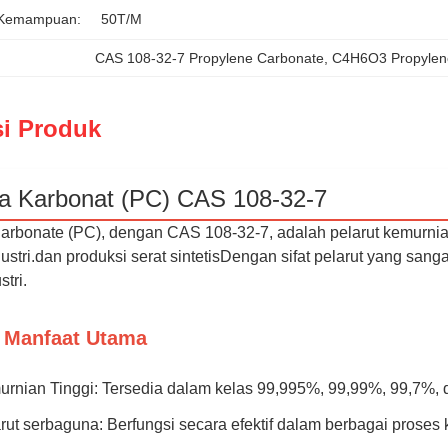
 Kemampuan:
50T/M
CAS 108-32-7 Propylene Carbonate
, 
C4H6O3 Propylen
si Produk
na Karbonat (PC) CAS 108-32-7
arbonate (PC), dengan CAS 108-32-7, adalah pelarut kemurnian 
ustri.dan produksi serat sintetisDengan sifat pelarut yang san
stri.
n Manfaat Utama
rnian Tinggi: Tersedia dalam kelas 99,995%, 99,99%, 99,7%, d
rut serbaguna: Berfungsi secara efektif dalam berbagai proses 