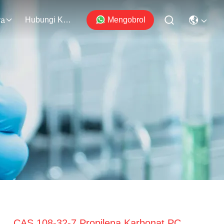
Hubungi Kami
Mengobrol
ra
CAS 108-32-7 Propilena Karbonat PC