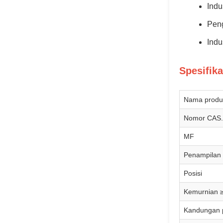
Indu
Peng
Indu
Spesifika
Nama produ
Nomor CAS.
MF
Penampilan
Posisi
Kemurnian ≥
Kandungan p