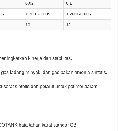
0.02
0.1
05
1.200+-0.005
1.200+-0.005
10
15
eningkatkan kinerja dan stabilitas.
, gas ladang minyak, dan gas pakan amonia sintetis.
 serat sintetis dan pelarut untuk polimer dalam
SOTANK baja tahan karat standar GB.