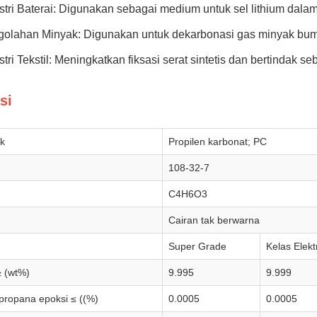
stri Baterai: Digunakan sebagai medium untuk sel lithium dalam 
olahan Minyak: Digunakan untuk dekarbonasi gas minyak bumi
stri Tekstil: Meningkatkan fiksasi serat sintetis dan bertindak 
si
k
Propilen karbonat; PC
108-32-7
C4H6O3
Cairan tak berwarna
Super Grade
Kelas Elekt
 (wt%)
9.995
9.999
ropana epoksi ≤ ((%)
0.0005
0.0005