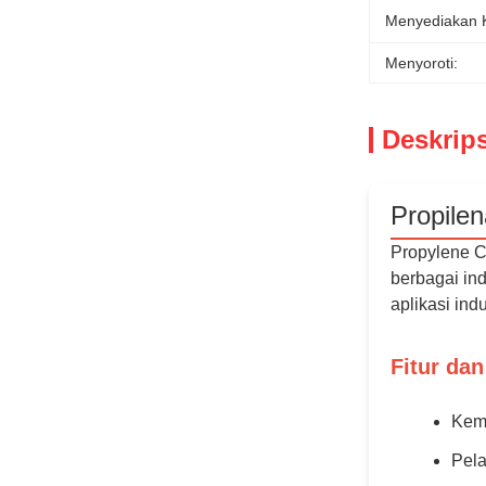
Menyediakan
Menyoroti:
Deskrip
Propile
Propylene C
berbagai ind
aplikasi indu
Fitur da
Kemu
Pela