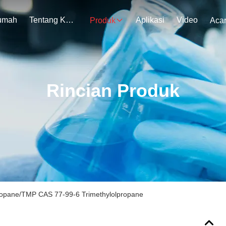
umah
Tentang Kami
Aplikasi
Video
Produk
Aca
Rincian Produk
Propane/TMP CAS 77-99-6 Trimethylolpropane