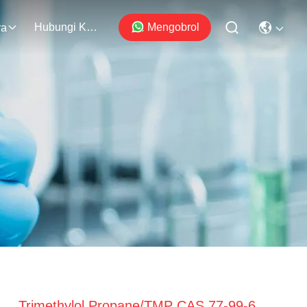
Hubungi Kami
Mengobrol
ra
Trimethylol Propane/TMP CAS 77-99-6