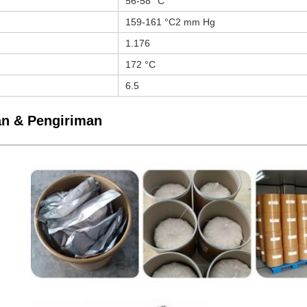
56-58 °C
159-161 °C2 mm Hg
1.176
172 °C
6.5
n & Pengiriman