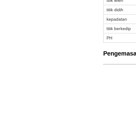
titik leleh
titik didih
kepadatan
titik berkedip
PH
Pengemasa