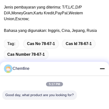
Jenis pembayaran yang diterima: T/T,L/C,D/P
D/A,MoneyGram,Kartu Kredit,PayPal,Western
Union,Escrow;
Bahasa yang digunakan: Inggris, Cina, Jepang, Rusia
Tag:
Cas No 78-67-1
Cas Id 78-67-1
Cas Number 78-67-1
Chemfine
Kontak Cepat
5:17 PM
Good day, what product are you looking for?
Alamat
Kamar 924, Jalan Yinxiu No.813, Kota Wuxi, Jiangsu,
Tiongkok