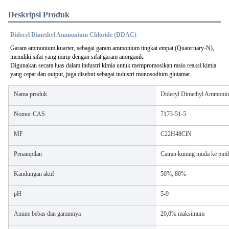
Deskripsi Produk
Didecyl Dimethyl Ammonium Chloride (DDAC)
Garam ammonium kuarter, sebagai garam ammonium tingkat empat (Quaternary-N),
memiliki sifat yang mirip dengan sifat garam anorganik.
Digunakan secara luas dalam industri kimia untuk mempromosikan rasio reaksi kimia
yang cepat dan output, juga disebut sebagai industri monosodium glutamat.
Nama produk
Didecyl Dimethyl Ammoniu
Nomor CAS.
7173-51-5
MF
C22H48ClN
Penampilan
Cairan kuning muda ke puti
Kandungan aktif
50%, 80%
pH
5-9
Amine bebas dan garamnya
20,0% maksimum