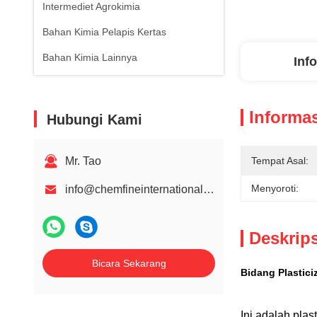
Intermediet Agrokimia
Bahan Kimia Pelapis Kertas
Bahan Kimia Lainnya
Inf
Informas
Hubungi Kami
Mr. Tao
Tempat Asal:
Menyoroti:
info@chemfineinternational.com
Deskrip
Bicara Sekarang
Bidang Plastici
Ini adalah plas