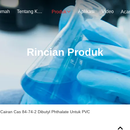
umah
Tentang Kami
Aplikasi
Video
Produk
Aca
Rincian Produk
 Cairan Cas 84-74-2 Dibutyl Phthalate Untuk PVC