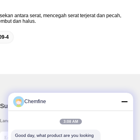
sekan antara serat, mencegah serat terjerat dan pecah,
lembut dan halus.
09-4
Chemfine
Surat Kabar Kami
Langganan buletin kami untuk diskon dan banyak lagi.
3:08 AM
Good day, what product are you looking 