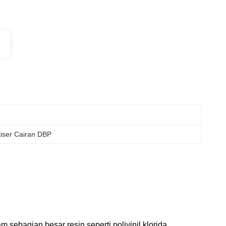
tiser Cairan DBP
m sebagian besar resin seperti polivinil klorida,