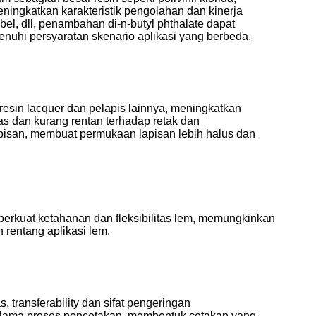
ningkatkan karakteristik pengolahan dan kinerja
abel, dll, penambahan di-n-butyl phthalate dapat
nuhi persyaratan skenario aplikasi yang berbeda.
d resin lacquer dan pelapis lainnya, meningkatkan
ras dan kurang rentan terhadap retak dan
pisan, membuat permukaan lapisan lebih halus dan
rkuat ketahanan dan fleksibilitas lem, memungkinkan
 rentang aplikasi lem.
, transferability dan sifat pengeringan
selama proses pencetakan, membentuk cetakan yang