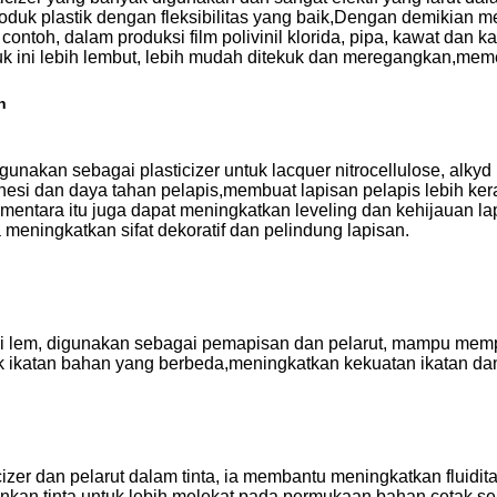
duk plastik dengan fleksibilitas yang baik,Dengan demikian me
contoh, dalam produksi film polivinil klorida, pipa, kawat dan k
 ini lebih lembut, lebih mudah ditekuk dan meregangkan,meme
n
igunakan sebagai plasticizer untuk lacquer nitrocellulose, alky
adhesi dan daya tahan pelapis,membuat lapisan pelapis lebih ke
ntara itu juga dapat meningkatkan leveling dan kehijauan la
 meningkatkan sifat dekoratif dan pelindung lapisan.
 lem, digunakan sebagai pemapisan dan pelarut, mampu mempe
ik ikatan bahan yang berbeda,meningkatkan kekuatan ikatan dan
izer dan pelarut dalam tinta, ia membantu meningkatkan fluiditas
nkan tinta untuk lebih melekat pada permukaan bahan cetak 