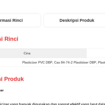
ormasi Rinci
Deskripsi Produk
i Rinci
Cina
Plasticizer PVC DBP
, 
Cas 84-74-2 Plastisiser DBP
, 
Plas
si Produk
zer
ticizer yang banyak digunakan dan sangat efektif yang larut dala