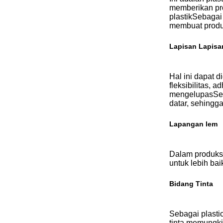
memberikan pro
plastikSebagai 
membuat produk
Lapisan Lapisa
Hal ini dapat d
fleksibilitas, 
mengelupasSeme
datar, sehingga
Lapangan lem
Dalam produksi
untuk lebih ba
Bidang Tinta
Sebagai plastic
tinta,memungki