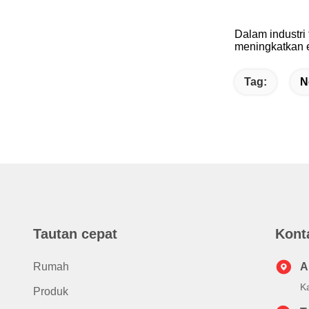
Dalam industri
meningkatkan ef
Tag:
N
Tautan cepat
Kont
Rumah
A
K
Produk