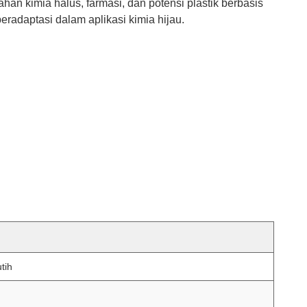
han kimia halus, farmasi, dan potensi plastik berbasis
eradaptasi dalam aplikasi kimia hijau.
tih