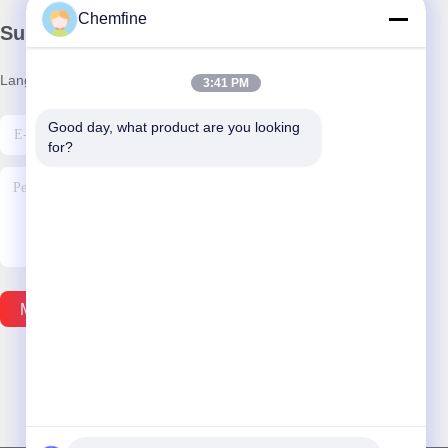
Chemfine
Surat Kabar Kami
Langganan buletin kami untuk diskon dan banyak lagi.
3:41 PM
Good day, what product are you looking 
for?
Mengirim Email