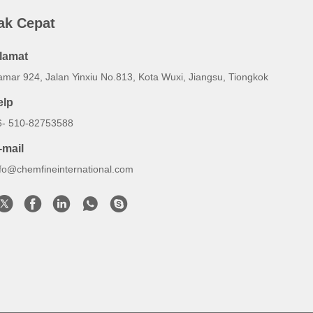
ak Cepat
lamat
amar 924, Jalan Yinxiu No.813, Kota Wuxi, Jiangsu, Tiongkok
elp
6- 510-82753588
-mail
nfo@chemfineinternational.com