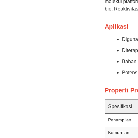
molekul platfo
bio. Reaktivit
Aplikasi
Diguna
Diterap
Bahan 
Potensi
Properti P
Spesifikasi
Penampilan
Kemurnian