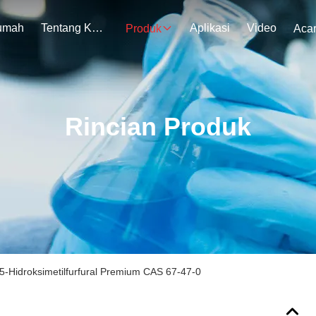
umah
Tentang Kami
Aplikasi
Video
Produk
Aca
Rincian Produk
-Hidroksimetilfurfural Premium CAS 67-47-0