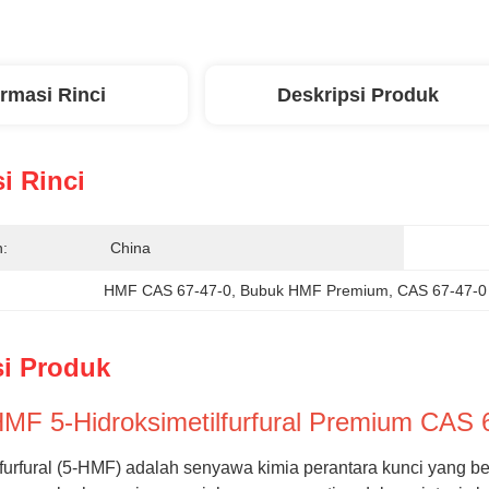
ormasi Rinci
Deskripsi Produk
i Rinci
n:
China
HMF CAS 67-47-0
, 
Bubuk HMF Premium
, 
CAS 67-47-0
si Produk
MF 5-Hidroksimetilfurfural Premium CAS 
lfurfural (5-HMF) adalah senyawa kimia perantara kunci yang b