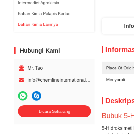
Intermediet Agrokimia
Bahan Kimia Pelapis Kertas
Bahan Kimia Lainnya
Inf
Informas
Hubungi Kami
Mr. Tao
Place Of Origi
Menyoroti:
info@chemfineinternational.com
Deskrip
Bicara Sekarang
Bubuk 5-H
5-Hidroksimeti