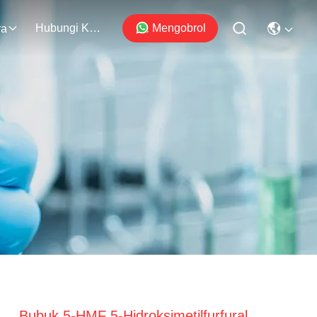
Hubungi Kami
Mengobrol
ra
Bubuk 5-HMF 5-Hidroksimetilfurfural