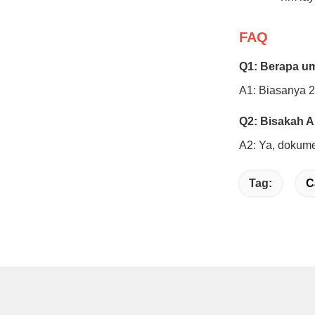
FAQ
Q1: Berapa u
A1: Biasanya 2
Q2: Bisakah 
A2: Ya, dokum
Tag:
C