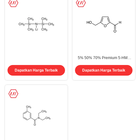
5% 50% 70% Premium 5-HMF
HMF 5-Hidroksimetilfurfural
Cairan CAS 67-47-0
Dapatkan Harga Terbaik
Dapatkan Harga Terbaik