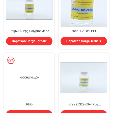
Ppg6000 Ppg Polypropylene
Etana-1 2-Diol PPG
Glycol 6000 Cas 25322-69-4
Polypropylene Glycol P 400 425
Cas 31923-84-9 Propoxylated
Dapatkan Harga Terbaik
Dapatkan Harga Terbaik
PEG
Cas 25322-69-4 Ppg
200/400/800/1000/4000/8000
Polypropylene Glycol 1000