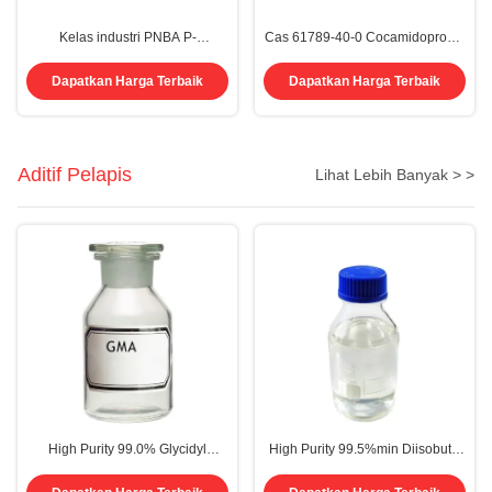
Kelas industri PNBA P-
Cas 61789-40-0 Cocamidopropyl
nitrobenzoic Acid Cas 62-23-7 4-
Betaine CAB Untuk Agen Aktif
nitrobenzoic Acid
Permukaan
Dapatkan Harga Terbaik
Dapatkan Harga Terbaik
Aditif Pelapis
Lihat Lebih Banyak > >
High Purity 99.0% Glycidyl
High Purity 99.5%min Diisobutyl
Methacrylate GMA Colorless
Phthalate DIBP Plasticizer CAS
Liquid for Dyestuff Intermediates
84-69-5 EINECS 201-553-2 for