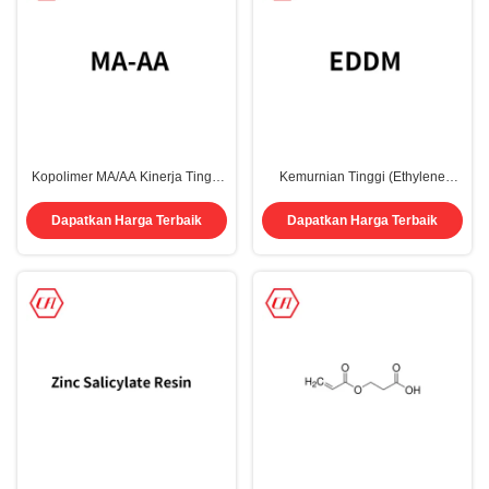
Kopolimer MA/AA Kinerja Tinggi
Kemurnian Tinggi (Ethylene
CAS 26677-99-6
Dioxy) dimethanol CAS 3586-55-
8 EDDM Biosida Industri
Dapatkan Harga Terbaik
Dapatkan Harga Terbaik