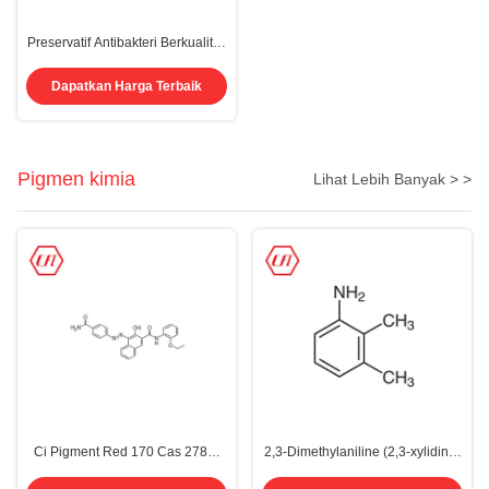
Preservatif Antibakteri Berkualitas
Tinggi Quaternium-73 CAS
15763-48-1 untuk Kosmetik
Dapatkan Harga Terbaik
Pigmen kimia
Lihat Lebih Banyak > >
Ci Pigment Red 170 Cas 2786-
2,3-Dimethylaniline (2,3-xylidine)
76-7 Plastik Karet Pigmen Tinta
CAS 87-59-2