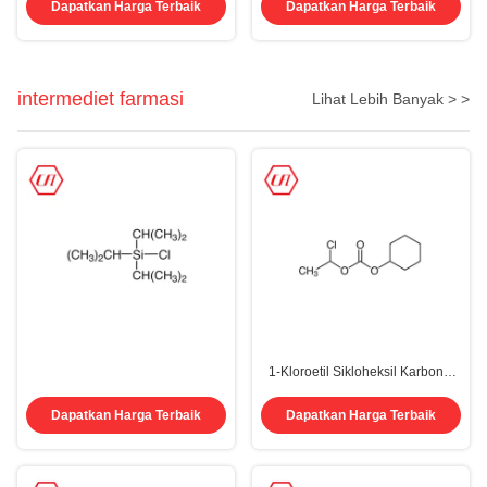
Polyethylene Glycol PEG Cas
Powder Liquid
Dapatkan Harga Terbaik
Dapatkan Harga Terbaik
25322-68-3
intermediet farmasi
Lihat Lebih Banyak > >
1-Kloroetil Sikloheksil Karbonat
99% Intermediate Farmasi
Dapatkan Harga Terbaik
Dapatkan Harga Terbaik