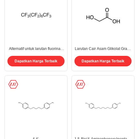
Alternatif untuk larutan fluorinasi
Larutan Cair Asam Glikolat Grade
elektrolitik 3M PF-5080
Elektronik 70% CAS 79-14-1
Perfluorooktana CAS 307-34-6
Dapatkan Harga Terbaik
Dapatkan Harga Terbaik