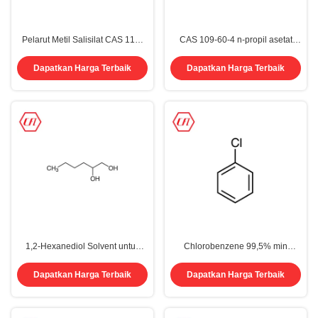
Pelarut Metil Salisilat CAS 119-
CAS 109-60-4 n-propil asetat
36-8
99,5% Propil Asetat
Dapatkan Harga Terbaik
Dapatkan Harga Terbaik
1,2-Hexanediol Solvent untuk
Chlorobenzene 99,5% min
kosmetik tinta CAS 6920-22-5
Pelarut Kelas Industri Tinggi CAS
108-90-7
Dapatkan Harga Terbaik
Dapatkan Harga Terbaik