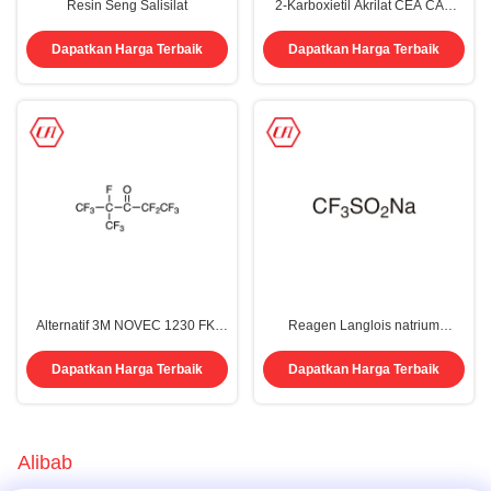
Resin Seng Salisilat
2-Karboxietil Akrilat CEA CAS
24615-84-7
Dapatkan Harga Terbaik
Dapatkan Harga Terbaik
Alternatif 3M NOVEC 1230 FK-
Reagen Langlois natrium
5112 Perfluoro(2-metil-3-
trifluorometanasulfinat CAS 2926-
pentanon) CAS 756-13-8 Agen
29-6
Dapatkan Harga Terbaik
Dapatkan Harga Terbaik
pemadam kebakaran
Alibab