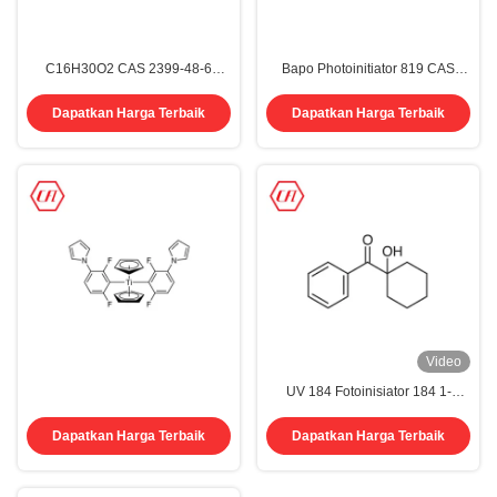
C16H30O2 CAS 2399-48-6
Bapo Photoinitiator 819 CAS
Tetrahydrofurfuryl Acrylate 99,0%
162881-26-7
Kemurnian THFA Monomer
Dapatkan Harga Terbaik
Dapatkan Harga Terbaik
Video
UV 184 Fotoinisiator 184 1-
Hidroksisikloheksil Fenil Keton
Cas 947-19-3
Dapatkan Harga Terbaik
Dapatkan Harga Terbaik