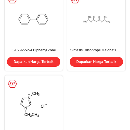
CAS 92-52-4 Biphenyl Zone
Sintesis Diisopropil Malonat CAS
Rafinasi Aroma Unik
13195-64-7 Agrochemical
Intermediate ISO 9001 2005
Dapatkan Harga Terbaik
Dapatkan Harga Terbaik
REACH