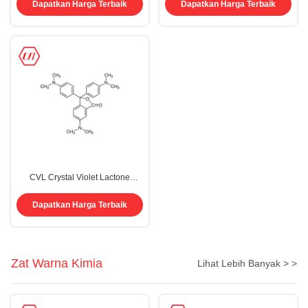
Cat Pigmen Kimia
Dapatkan Harga Terbaik
Dapatkan Harga Terbaik
CVL Crystal Violet Lactone
Kemurnian 99% Pewarna untuk
Kertas Tanpa Karbon
Dapatkan Harga Terbaik
Zat Warna Kimia
Lihat Lebih Banyak > >