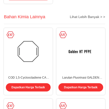
Bahan Kimia Lainnya
Lihat Lebih Banyak > >
COD 1,5-Cyclooctadiene CAS
Larutan Fluorinasi GALDEN
111-78-4
HT55 PFPE Perfluoropolyether
HT70/HT80/HT110/HT135/HT170/HT
Dapatkan Harga Terbaik
Dapatkan Harga Terbaik