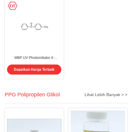
MBP UV Photoinitiator 4-
Methylbenzophenone CAS 134-
84-9
Dapatkan Harga Terbaik
PPG Polipropilen Glikol
Lihat Lebih Banyak > >