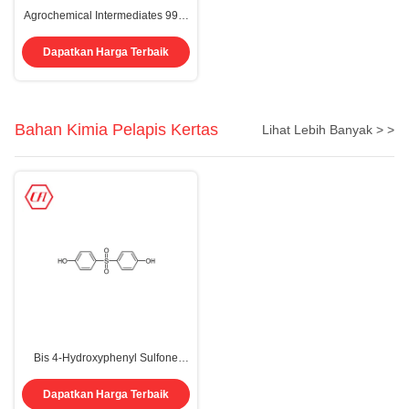
Agrochemical Intermediates 99%
Powder Cas 65039-09-0 1-Ethyl-
3-methylimidazolium Chloride
Dapatkan Harga Terbaik
Bahan Kimia Pelapis Kertas
Lihat Lebih Banyak > >
Bis 4-Hydroxyphenyl Sulfone
CAS 80-09-1 C12H10O4S Bahan
Kimia Pelapis Kertas
Dapatkan Harga Terbaik