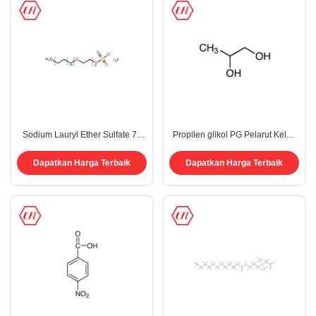
Sodium Lauryl Ether Sulfate 70
Propilen glikol PG Pelarut Kelas
Cas 68891-38-3 SLES 70%
Ganda 99,5% 99,7% 99,9% CAS
Texapon n70
57-55-6
Dapatkan Harga Terbaik
Dapatkan Harga Terbaik