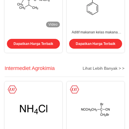
Video
Aditif makanan kelas makanan
Cas 532-32-1 Natrium Benzoat
Untuk Konservatif
Dapatkan Harga Terbaik
Dapatkan Harga Terbaik
Intermediet Agrokimia
Lihat Lebih Banyak > >