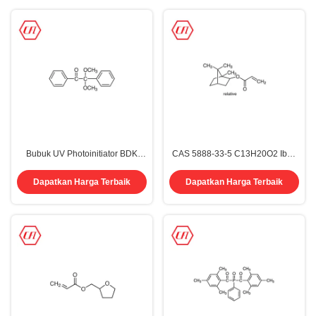
Bubuk UV Photoinitiator BDK
CAS 5888-33-5 C13H20O2 Iboa
Benzil Dimethyl 2,2-Dimethoxy-2-
Isobornyl Acrylate 99,0%
Phenylacetophenone 24650-42-8
Kemurnian
Dapatkan Harga Terbaik
Dapatkan Harga Terbaik